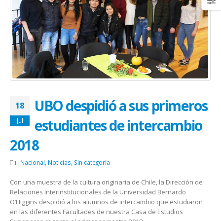
UBO despidió a sus primeros
18
estudiantes de intercambio
Jul
2018
Nacional
,
Noticias
,
Sin categoría
Con una muestra de la cultura originaria de Chile, la Dirección de
Relaciones Interinstitucionales de la Universidad Bernardo
O’Higgins despidió a los alumnos de intercambio que estudiaron
en las diferentes Facultades de nuestra Casa de Estudios