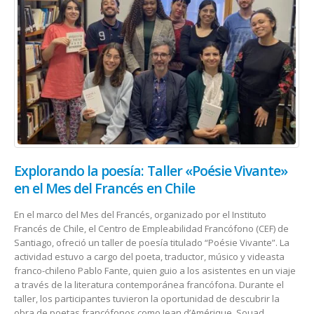
Explorando la poesía: Taller «Poésie Vivante»
en el Mes del Francés en Chile
En el marco del Mes del Francés, organizado por el Instituto
Francés de Chile, el Centro de Empleabilidad Francófono (CEF) de
Santiago, ofreció un taller de poesía titulado “Poésie Vivante”. La
actividad estuvo a cargo del poeta, traductor, músico y videasta
franco-chileno Pablo Fante, quien guio a los asistentes en un viaje
a través de la literatura contemporánea francófona. Durante el
taller, los participantes tuvieron la oportunidad de descubrir la
obra de poetas francófonos como Jean d’Amérique, Souad