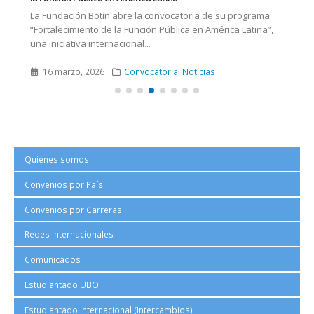
La Fundación Botín abre la convocatoria de su programa
“Fortalecimiento de la Función Pública en América Latina”,
una iniciativa internacional...
16 marzo, 2026
Convocatoria
,
Noticias
Quiénes somos
Convenios por País
Convenios por Carreras
Redes Internacionales
Cur
Comunicados
l
La 
ad
Estudiantado UBO
cur
de
per
Estudiantado Internacional (Intercambios)