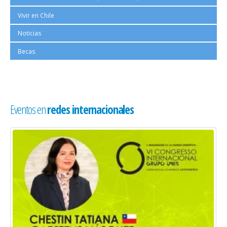
1
Vivir en Chile
Noticias
Becas
Eventos en
redes internacionales