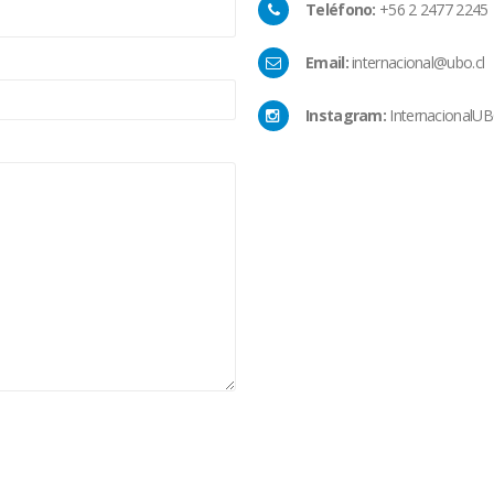
Teléfono:
+56 2 2477 2245
Email:
internacional@ubo.cl
Instagram:
InternacionalU