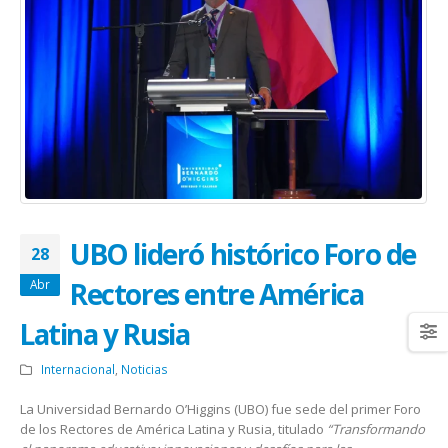
UBO lideró histórico Foro de
28
Rectores entre América
Abr
Latina y Rusia
Internacional
,
Noticias
La Universidad Bernardo O’Higgins (UBO) fue sede del primer Foro
de los Rectores de América Latina y Rusia, titulado
“Transformando