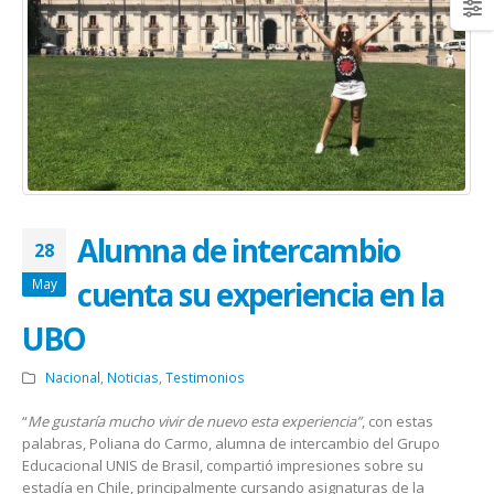
Alumna de intercambio
28
cuenta su experiencia en la
May
UBO
Nacional
,
Noticias
,
Testimonios
“
Me gustaría mucho vivir de nuevo esta experiencia”
, con estas
palabras, Poliana do Carmo, alumna de intercambio del Grupo
Educacional UNIS de Brasil, compartió impresiones sobre su
estadía en Chile, principalmente cursando asignaturas de la