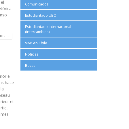
 el
Comunicados
etórica
urso
Estudiantado UBO
Estudiantado Internacional
(Intercambios)
ORE...
Vivir en Chile
Noticias
Becas
rior e
ins hace
 la
éseau
ieur et
rtie,
emmes