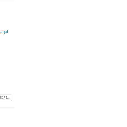
s
aquí
.
ORE...