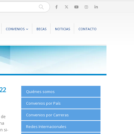
CONVENIOS
BECAS
NOTICIAS
CONTACTO
022
Quiénes somos
Convenios por País
Convenios por Carreras
 de
una
Redes Internacionales
n si-