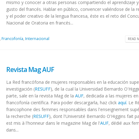
mismo y conocer a otras personas compartiendo el aprendizaje y
gusto del francés. Hablar en público, convencer valiéndose de la r
y el poder creativo de la lengua francesa, éste es el reto del Conc
Nacional de Oratoria en francés...
,
Francofonía
,
Internacional
READ M
Revista Mag AUF
La Red francófona de mujeres responsables en la educación supe
investigación (
RESUFF
), de la cual la Universidad Bernardo O'Higg
parte, sale en la revista Mag de la
AUF
, dedicada a las mujeres en
francofonía científica. Para poder descargarla, haz click
aquí.
Le R
francophone des femmes responsables dans l'enseignement supér
la recherche (
RESUFF
), dont l'Université Bernardo O'Higgins fait pa
est mis à l'honneur dans le magazine Mag de l'
AUF
, dédié aux f
dans...