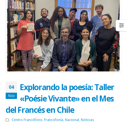
Explorando la poesía: Taller
04
«Poésie Vivante» en el Mes
Nov
del Francés en Chile
Centro Francófono
,
Francofonía
,
Nacional
,
Noticias