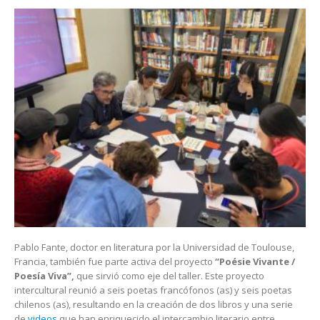
Pablo Fante, doctor en literatura por la Universidad de Toulouse,
Francia, también fue parte activa del proyecto
“Poésie Vivante /
Poesía Viva”,
que sirvió como eje del taller. Este proyecto
intercultural reunió a seis poetas francófonos (as) y seis poetas
chilenos (as), resultando en la creación de dos libros y una serie
de
videos
que han enriquecido el intercambio literario entre