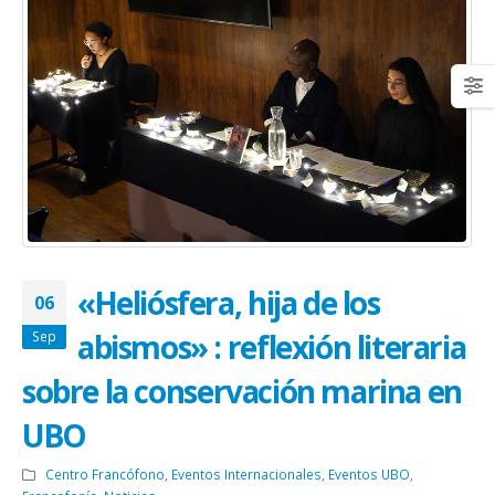
«Heliósfera, hija de los
06
abismos» : reflexión literaria
Sep
sobre la conservación marina en
UBO
Centro Francófono
,
Eventos Internacionales
,
Eventos UBO
,