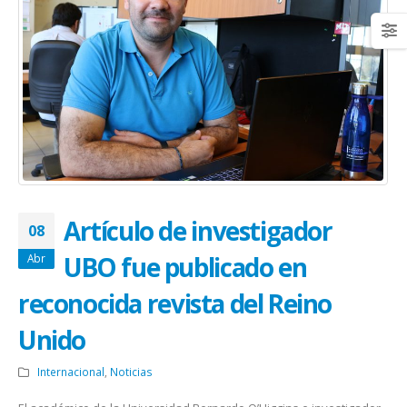
Artículo de investigador
08
UBO fue publicado en
Abr
reconocida revista del Reino
Unido
Internacional
,
Noticias