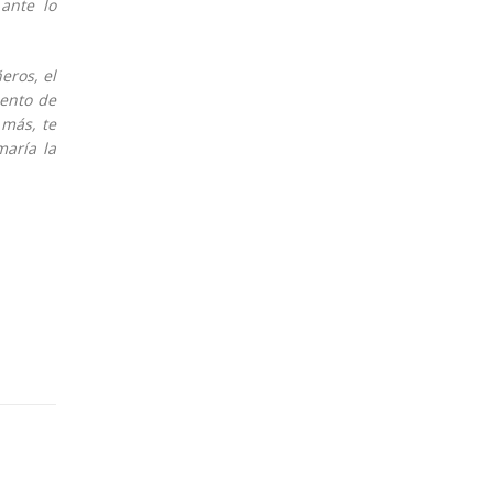
ante lo
eros, el
ento de
 más, te
maría la