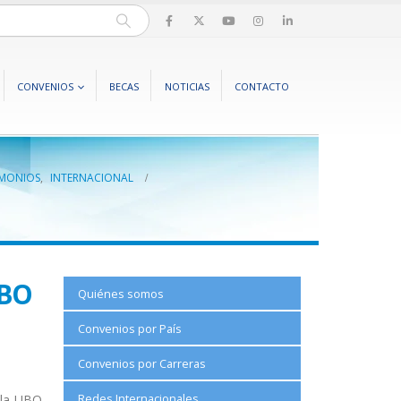
CONVENIOS
BECAS
NOTICIAS
CONTACTO
IMONIOS
,
INTERNACIONAL
UBO
Quiénes somos
Convenios por País
Convenios por Carreras
Redes Internacionales
 la UBO,