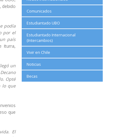
, debido
Comunicados
Estudiantado UBO
me podía
 por el
Estudiantado Internacional
un país
(Intercambios)
 Iturra,
Vivir en Chile
Noticias
llegó un
l Decano
Becas
do. Opté
o lo que
onvenios
ceso que
ida. El