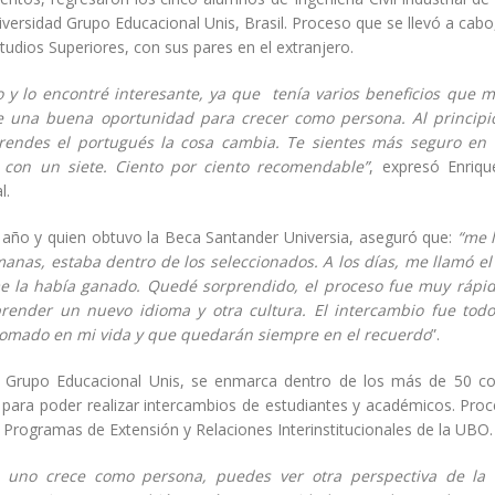
versidad Grupo Educacional Unis, Brasil. Proceso que se llevó a cabo
tudios Superiores, con sus pares en el extranjero.
 y lo encontré interesante, ya que tenía varios beneficios que 
e una buena oportunidad para crecer como persona. Al principio
endes el portugués la cosa cambia. Te sientes más seguro en 
 con un siete. Ciento por ciento recomendable”
, expresó Enrique
l.
o año y quien obtuvo la Beca Santander Universia, aseguró que:
“me 
manas, estaba dentro de los seleccionados. A los días, me llamó e
me la había ganado. Quedé sorprendido, el proceso fue muy rápi
render un nuevo idioma y otra cultura. El intercambio fue tod
tomado en mi vida y que quedarán siempre en el recuerdo
”.
d Grupo Educacional Unis, se enmarca dentro de los más de 50 c
s para poder realizar intercambios de estudiantes y académicos. Pro
de Programas de Extensión y Relaciones Interinstitucionales de la UBO.
 uno crece como persona, puedes ver otra perspectiva de la v