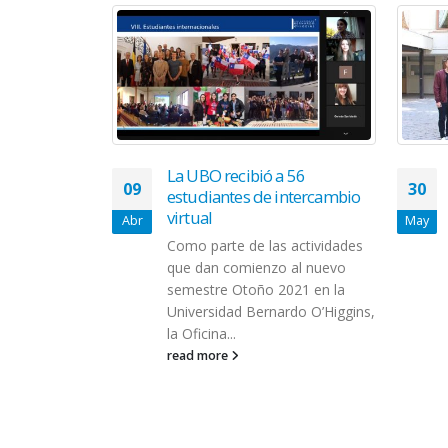
 de los
La UBO recibió a 56
09
30
ión literaria
estudiantes de intercambio
ación marina
virtual
Abr
May
Como parte de las actividades
organizada por
que dan comienzo al nuevo
eabilidad
semestre Otoño 2021 en la
 en
Universidad Bernardo O’Higgins,
la Dirección
la Oficina...
al y...
read more