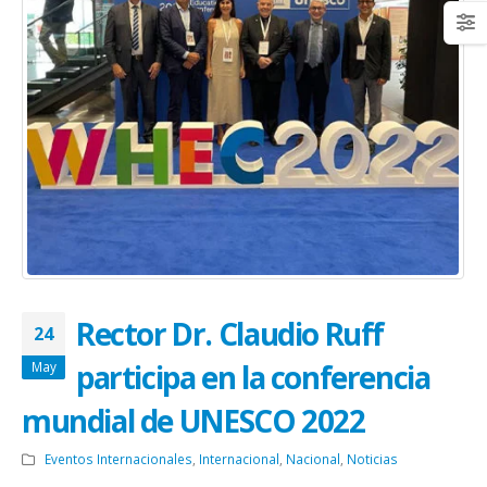
Rector Dr. Claudio Ruff
24
participa en la conferencia
May
mundial de UNESCO 2022
Eventos Internacionales
,
Internacional
,
Nacional
,
Noticias