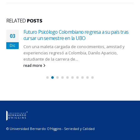
RELATED
POSTS
Futuro Psicólogo Colombiano regresa a su país tras
03
cursar un semestre en la UBO
Dic
Con una maleta cargada de conocimientos, amistad y
experiencias regresó a Colombia, Danilo Aparicio,
estudiante de la carrera de...
read more
© Universidad Bernardo O'Higgins - Seriedad y Calidad