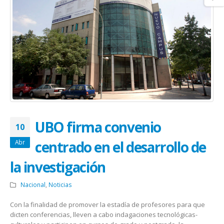
UBO firma convenio
10
centrado en el desarrollo de
Abr
la investigación
Nacional
,
Noticias
Con la finalidad de promover la estadía de profesores para que
dicten conferencias, lleven a cabo indagaciones tecnológicas-