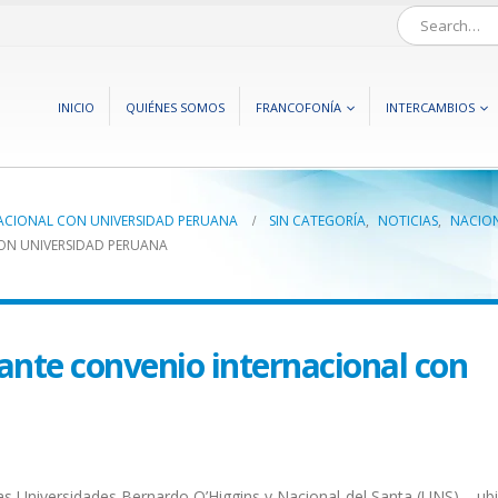
INICIO
QUIÉNES SOMOS
FRANCOFONÍA
INTERCAMBIOS
ACIONAL CON UNIVERSIDAD PERUANA
SIN CATEGORÍA
,
NOTICIAS
,
NACIO
ON UNIVERSIDAD PERUANA
nte convenio internacional con
as Universidades Bernardo O’Higgins y Nacional del Santa (UNS) – ub