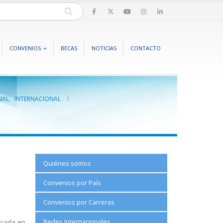
CONVENIOS
BECAS
NOTICIAS
CONTACTO
NAL
,
INTERNACIONAL
Quiénes somos
Convenios por País
Convenios por Carreras
Redes Internacionales
icada en