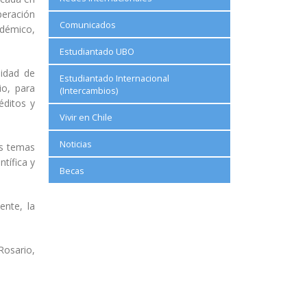
ración
Comunicados
adémico,
Estudiantado UBO
lidad de
Estudiantado Internacional
io, para
(Intercambios)
éditos y
Vivir en Chile
Noticias
os temas
tífica y
Becas
ente, la
Rosario,