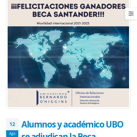
Alumnos y académico UBO
12
se adjudican la Beca
Ago