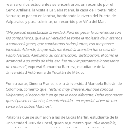
realizaron los estudiantes se encontraron: un recorrido por el
Cerro Artillería; la visita a La Sebastiana, la casa del Poeta Pablo
Neruda; un paseo en lancha, bordeando la rivera del Puerto de
Valparaíso y para culminar, un recorrido por Viña del Mar.
“Me pareció espectacular la verdad. Para empezar la convivencia con
los compañeros, que la universidad se tome la molestia de invitarnos
a conocer lugares, que convivamos todos juntos, eso me parece
increíble. Además, lo que más me llamó la atención fue la casa de
Pablo Neruda. Asimismo, su construcción, distribución, el cómo la
acomodó a su estilo de vida, eso fue muy impactante e interesante
de conocer”
, expresó Samantha Barrera, estudiante de la
Universidad Autónoma de Yucatán de México.
Por su parte, Ximena Franco, de la Universidad Manuela Beltrán de
Colombia, comentó que:
“estuvo muy chévere. Aunque conocía
Valparaíso, el hecho de ir en grupo lo hace diferente. Debo reconocer
que el paseo en lancha, fue entretenido –en especial- al ver de tan
cerca a los Lobos Marinos”
.
Palabras que se sumaron a las de Lucas Martín, estudiante de la
Universidad UNIS de Brasil, quien argumento que:
“fue increíble,