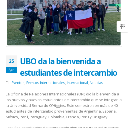
UBO da la bienvenida a
25
estudiantes de intercambio
Ago
Eventos
,
Eventos Internacionales
,
Internacional
,
Noticias
La Oficina de Relaciones Internacionales (ORI) dio la bienvenida a
los nuevos y nuevas estudiantes de intercambio que se integran a
la Universidad Bernardo O’Higgins. Este semestre son más de 40
estudiantes de intercambio provenientes de Argentina, España,
México, Perú, Paraguay, Colombia, Francia, Perú y Uruguay.
Los y las estudiantes de intercambio vienen a cursar asignaturas