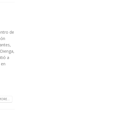
entro de
ión
antes,
 Dienga,
tió a
 en
ORE...