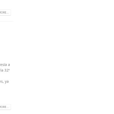
ORE...
esía a
 la 32ª
es, ya
ORE...