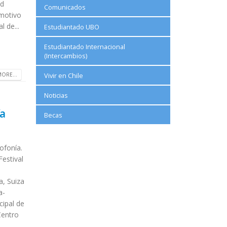
ad
Comunicados
 motivo
l de...
Estudiantado UBO
Estudiantado Internacional
(Intercambios)
s
Vivir en Chile
ORE...
Noticias
ía
Becas
ofonía.
Festival
a, Suiza
a-
cipal de
Centro