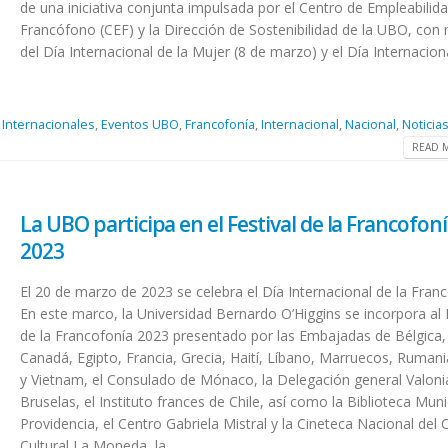
de una iniciativa conjunta impulsada por el Centro de Empleabilid
Francófono (CEF) y la Dirección de Sostenibilidad de la UBO, con
del Día Internacional de la Mujer (8 de marzo) y el Día Internaciona
 Internacionales
,
Eventos UBO
,
Francofonía
,
Internacional
,
Nacional
,
Noticia
READ M
La UBO participa en el Festival de la Francofon
2023
El 20 de marzo de 2023 se celebra el Día Internacional de la Franc
En este marco, la Universidad Bernardo O’Higgins se incorpora al 
de la Francofonía 2023 presentado por las Embajadas de Bélgica,
Canadá, Egipto, Francia, Grecia, Haití, Líbano, Marruecos, Rumani
y Vietnam, el Consulado de Mónaco, la Delegación general Valoni
Bruselas, el Instituto frances de Chile, así como la Biblioteca Muni
Providencia, el Centro Gabriela Mistral y la Cineteca Nacional del 
Cultural La Moneda, la...