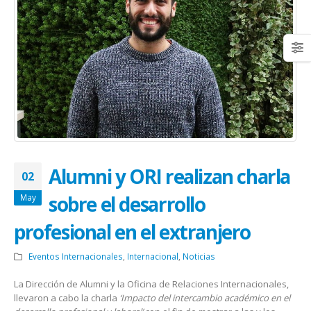
Alumni y ORI realizan charla
02
sobre el desarrollo
May
profesional en el extranjero
Eventos Internacionales
,
Internacional
,
Noticias
La Dirección de Alumni y la Oficina de Relaciones Internacionales,
llevaron a cabo la charla
‘Impacto del intercambio académico en el