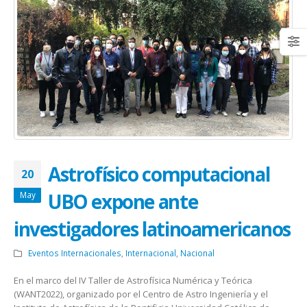
Astrofísico computacional
20
UBO expone ante
May
investigadores latinoamericanos
Eventos Internacionales
,
Internacional
,
Nacional
En el marco del IV Taller de Astrofísica Numérica y Teórica
(WANT2022), organizado por el Centro de Astro Ingeniería y el