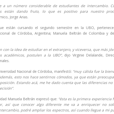
e a un número considerable de estudiantes de intercambio. Co
os están dando fruto, lo que es positivo para nuestro pro
mico, Jorge Arias.
que están cursando el segundo semestre en la UBO, pertenece
cional de Córdoba, Argentina; Manuela Beltrán de Colombia y de
con la idea de estudiar en el extranjero, y viceversa, que más jó
os académicos, postulen a la UBO”
, dijo Virginie Delalande, Dire
nales.
niversidad Nacional de Córdoba, manifestó:
“muy cálida fue la bien
Además, esto nos hace sentirnos cómodos, ya que están preocup
posición. Estando acá, me he dado cuenta que las diferencias no 
ecisión”
.
sidad Manuela Beltrán expresó que:
“ésta es la primera experiencia 
ar, así que conocer algo diferente me va a enriquecer no sol
intercambio, podré ampliar los espectros, así cuando llegue a mi pa