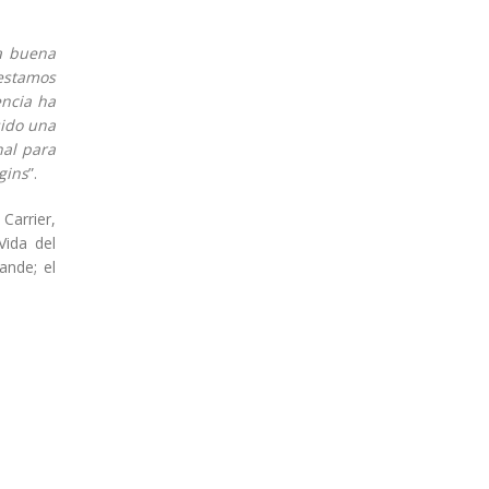
 buena
 estamos
encia ha
sido una
nal para
gins
”.
Carrier,
Vida del
ande; el