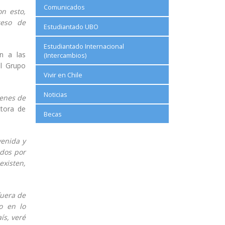
Comunicados
n esto,
ceso de
Estudiantado UBO
Estudiantado Internacional
n a las
(Intercambios)
l Grupo
Vivir en Chile
Noticias
venes de
ctora de
Becas
venida y
ados por
existen,
fuera de
o en lo
ís, veré