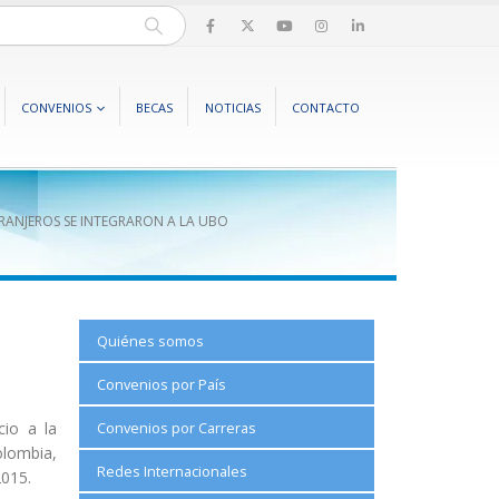
CONVENIOS
BECAS
NOTICIAS
CONTACTO
TRANJEROS SE INTEGRARON A LA UBO
Quiénes somos
Convenios por País
Convenios por Carreras
cio a la
olombia,
Redes Internacionales
2015.