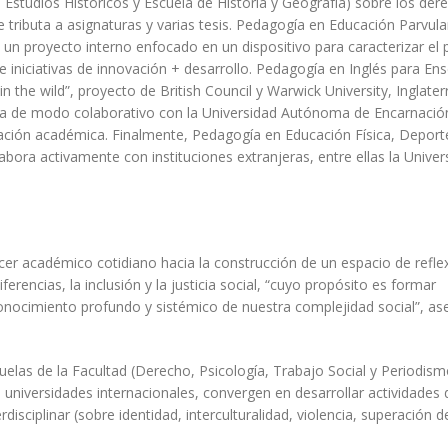
 Estudios Históricos y Escuela de Historia y Geografía) sobre los der
e tributa a asignaturas y varias tesis. Pedagogía en Educación Parvula
n proyecto interno enfocado en un dispositivo para caracterizar el p
 iniciativas de innovación + desarrollo. Pedagogía en Inglés para En
 the wild”, proyecto de British Council y Warwick University, Inglater
aja de modo colaborativo con la Universidad Autónoma de Encarnació
ización académica. Finalmente, Pedagogía en Educación Física, Deport
bora activamente con instituciones extranjeras, entre ellas la Univer
acer académico cotidiano hacia la construcción de un espacio de refle
iferencias, la inclusión y la justicia social, “cuyo propósito es formar
nocimiento profundo y sistémico de nuestra complejidad social”, ase
uelas de la Facultad (Derecho, Psicología, Trabajo Social y Periodism
universidades internacionales, convergen en desarrollar actividades 
disciplinar (sobre identidad, interculturalidad, violencia, superación d