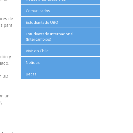
Comunicados
ores de
Estudiantado UBO
os para
Estudiantado Internacional
(Intercambios)
Vivir en Chile
ción y
Noticias
iado.
Becas
ón 3D
on un
r,