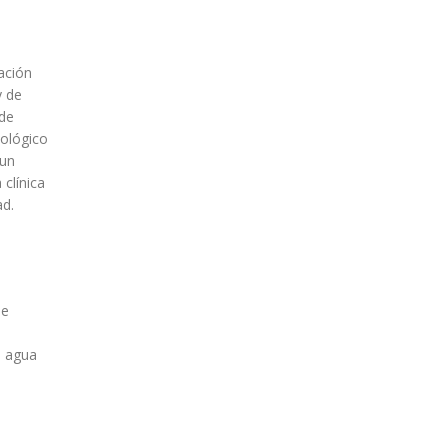
ación
y de
 de
ológico
 un
 clínica
ad.
de
e agua