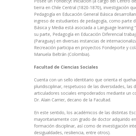
Posee un Fondecyt Iniciación (a cargo del Centro de
tierra en Chile Central (1820-1870), investigación qu
Pedagogía en Educación General Básica desarrollan u
ingreso de estudiantes de pedagogía, como parte de
Básica y Media está asociada a Language learning “in
su parte, Pedagogía en Educación Diferencial trab
(Paraguay) en diversas instancias de internacional
Recreación participa en proyectos Fondeporte y cola
Manuela Beltrán (Colombia).
Facultad de Ciencias Sociales
Cuenta con un sello identitario que orienta el queh
pluridisciplinar, respetuoso de las diversidades, las d
articuladores sociales empoderados mediante un co
Dr. Alain Carrier, decano de la Facultad.
En este sentido, los académicos de las distintas Esc
mayoritariamente con grado de doctor adquirido en 
formación disciplinar, así como de investigación inter
desigualdades, resiliencia, entre otros).