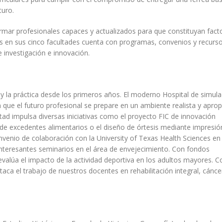
turo.
rmar profesionales capaces y actualizados para que constituyan fact
ns en sus cinco facultades cuenta con programas, convenios y recurs
 investigación e innovación.
a y la práctica desde los primeros años. El moderno Hospital de simula
 que el futuro profesional se prepare en un ambiente realista y aprop
ltad impulsa diversas iniciativas como el proyecto FIC de innovación
de excedentes alimentarios o el diseño de órtesis mediante impresi
 convenio de colaboración con la University of Texas Health Sciences en
 interesantes seminarios en el área de envejecimiento. Con fondos
valúa el impacto de la actividad deportiva en los adultos mayores. C
staca el trabajo de nuestros docentes en rehabilitación integral, cánce