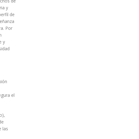
echos de
ria y
erfil de
señanza
ra. Por
n
e y
sidad
xión
gura el
o),
de
e las