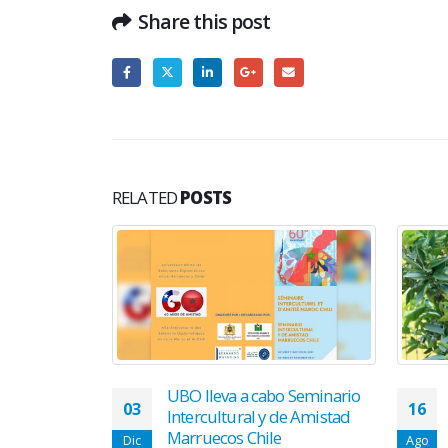
Share this post
RELATED
POSTS
BO expone
UBO lleva a cabo Seminario
03
16
ncia de la
Intercultural y de Amistad
sus
Marruecos Chile
Dic
Ago