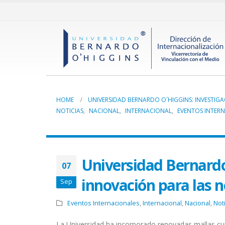
HOME
UNIVERSIDAD BERNARDO O´HIGGINS: INVESTIG
NOTICIAS
,
NACIONAL
,
INTERNACIONAL
,
EVENTOS INTER
Universidad Bernardo
07
innovación para las 
Sep
Eventos Internacionales
,
Internacional
,
Nacional
,
Not
La Universidad ha incorporado renovadas mallas cur