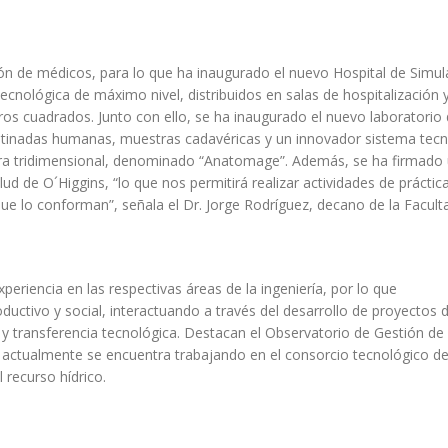
ión de médicos, para lo que ha inaugurado el nuevo Hospital de Simul
ecnológica de máximo nivel, distribuidos en salas de hospitalización 
os cuadrados. Junto con ello, se ha inaugurado el nuevo laboratorio
stinadas humanas, muestras cadavéricas y un innovador sistema tecn
ra tridimensional, denominado “Anatomage”. Además, se ha firmado
ud de O´Higgins, “lo que nos permitirá realizar actividades de práctica
que lo conforman”, señala el Dr. Jorge Rodríguez, decano de la Facult
riencia en las respectivas áreas de la ingeniería, por lo que
ctivo y social, interactuando a través del desarrollo de proyectos 
 y transferencia tecnológica. Destacan el Observatorio de Gestión de
e actualmente se encuentra trabajando en el consorcio tecnológico d
 recurso hídrico.