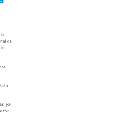
 la
onal de
rios
e se
están
s, ya
orta