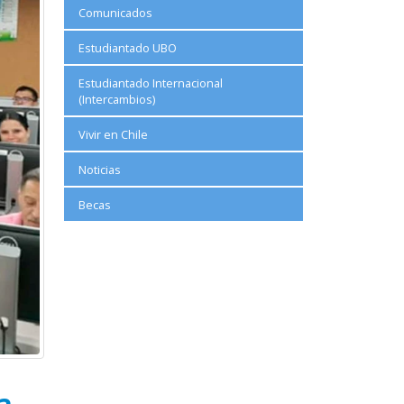
Comunicados
Estudiantado UBO
Estudiantado Internacional
(Intercambios)
Vivir en Chile
Noticias
Becas
a