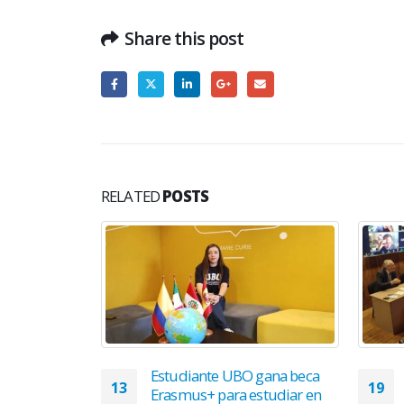
Share this post
RELATED
POSTS
ional de
Estudiante UBO gana beca
13
19
cés 2022 está
Erasmus+ para estudiar en