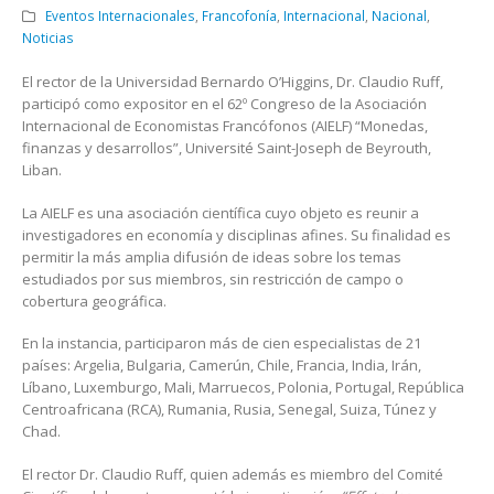
Eventos Internacionales
,
Francofonía
,
Internacional
,
Nacional
,
Noticias
El rector de la Universidad Bernardo O’Higgins, Dr. Claudio Ruff,
participó como expositor en el 62º Congreso de la Asociación
Internacional de Economistas Francófonos (AIELF) “Monedas,
finanzas y desarrollos”, Université Saint-Joseph de Beyrouth,
Liban.
La AIELF es una asociación científica cuyo objeto es reunir a
investigadores en economía y disciplinas afines. Su finalidad es
permitir la más amplia difusión de ideas sobre los temas
estudiados por sus miembros, sin restricción de campo o
cobertura geográfica.
En la instancia, participaron más de cien especialistas de 21
países: Argelia, Bulgaria, Camerún, Chile, Francia, India, Irán,
Líbano, Luxemburgo, Mali, Marruecos, Polonia, Portugal, República
Centroafricana (RCA), Rumania, Rusia, Senegal, Suiza, Túnez y
Chad.
El rector Dr. Claudio Ruff, quien además es miembro del Comité