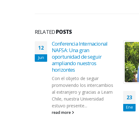
RELATED
POSTS
Conferencia Internacional
12
NAFSA: Una gran
oportunidad de seguir
Jun
ampliando nuestros
horizontes
Con el objeto de seguir
promoviendo los intercambios
al extranjero y gracias a Learn
niversidad
23
Chile, nuestra Universidad
MA realizan
estuvo presente...
orta estadía
Ene
read more
actividades
 Red
 Escuelas y