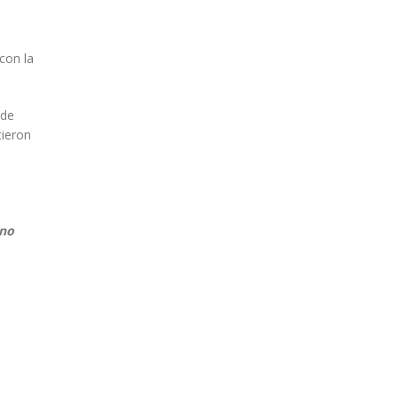
con la
 de
tieron
eno