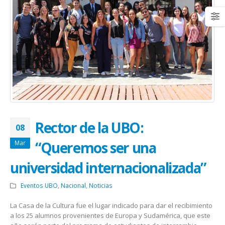
Rector de la UBO:
08
“Queremos ser una
Mar
universidad internacionalizada”
Eventos UBO
,
Nacional
,
Noticias
La Casa de la Cultura fue el lugar indicado para dar el recibimiento
a los 25 alumnos provenientes de Europa y Sudamérica, que este