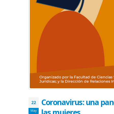
Coronavirus: una pan
22
las mujeres
May