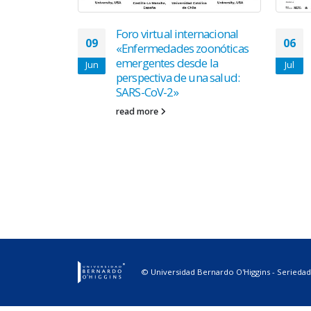
ES: «Objetos
Foro virtual internacional
09
06
trabajando
«Enfermedades zoonóticas
xtos»
emergentes desde la
Jun
Jul
perspectiva de una salud:
SARS-CoV-2»
read more
© Universidad Bernardo O'Higgins - Seriedad