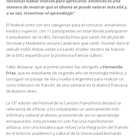
necesitas hablar francés para apreciarlo. Entonces es una
manera de mostrar que el idioma se puede valorar más allá y,
a su vez, incentivar el aprendizaje”
.
El festival contó con dos categorías para el concurso: enseñanza
media y superior, con 11 participantes en total donde participaron
2 estudiantes de la UBO, Fernanda Frías que cantó
Fils de joie
de
Stromae y Madeleine Lincura Calabrano que cantó
Tourner dans le
vide de Indila
. Ambas están cursando el taller electivo de francés
de la DVU impartido por la profesora Patricia Gálvez.
Cabe destacar, que el primer premio fue otorgado a
Fernanda
Frías
, que es estudiante de segundo año de tecnología médica, y
consiguió un pasaje de ida y vuelta a Argentina para realizar un
curso intensivo de francés de una semana en la alianza francesa
de Buenos Aires.
La 13ª edición del Festival de la Canción Francófona destacó la
relevancia de ofrecer a los estudiantes un acercamiento más
informal y cultural al idioma, promoviendo así un aprendizaje
enriquecedor. Esta jornada no solo fue una manifestación
artística, sino una iniciativa que refuerza la integración del francés
en el entorno académico y cultural de la Universidad Bernardo