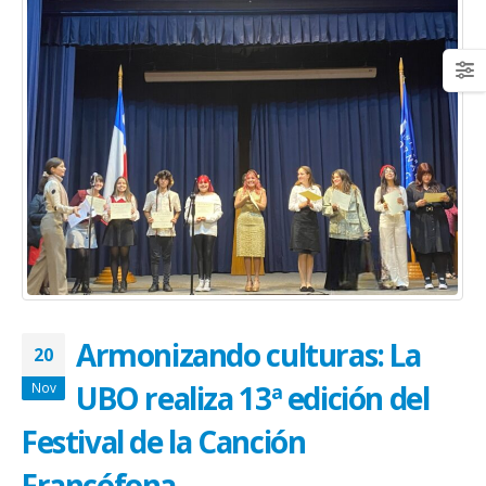
Armonizando culturas: La
20
UBO realiza 13ª edición del
Nov
Festival de la Canción
Francófona