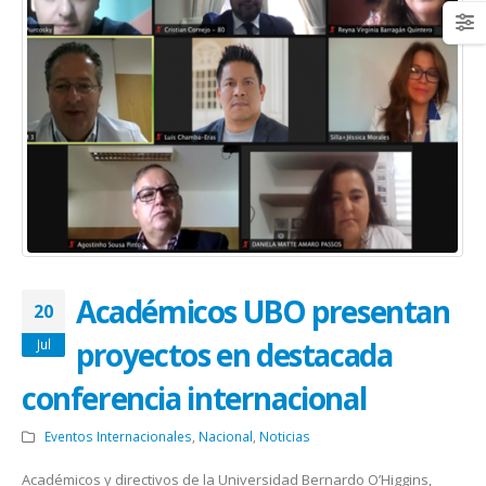
Académicos UBO presentan
20
proyectos en destacada
Jul
conferencia internacional
Eventos Internacionales
,
Nacional
,
Noticias
Académicos y directivos de la Universidad Bernardo O’Higgins,