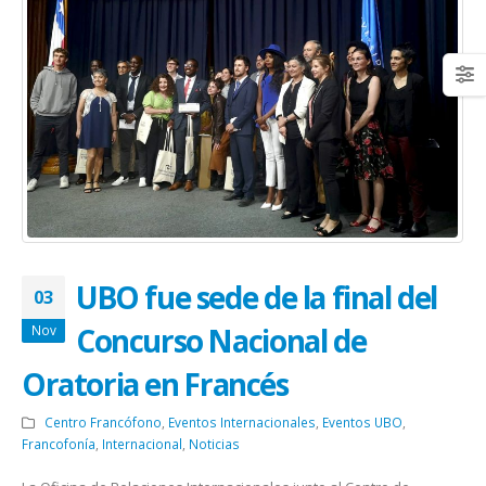
UBO fue sede de la final del
03
Concurso Nacional de
Nov
Oratoria en Francés
Centro Francófono
,
Eventos Internacionales
,
Eventos UBO
,
Francofonía
,
Internacional
,
Noticias