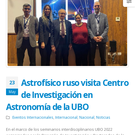
Astrofísico ruso visita Centro
23
de Investigación en
May
Astronomía de la UBO
Eventos Internacionales
,
Internacional
,
Nacional
,
Noticias
En el marco de los seminarios interdisciplinarios UBO 2022