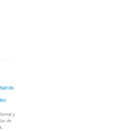
ltad de
des
Bernal y
elas de
a,