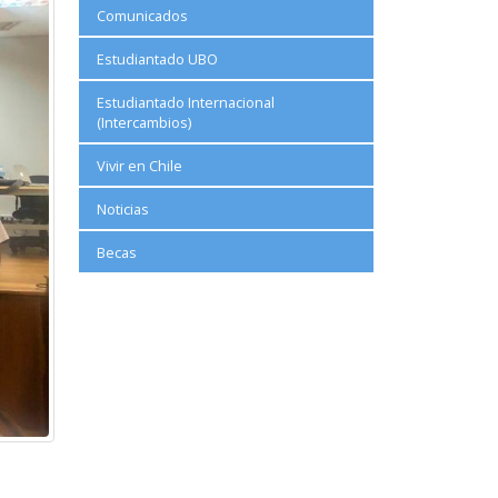
Comunicados
Estudiantado UBO
Estudiantado Internacional
(Intercambios)
Vivir en Chile
Noticias
Becas