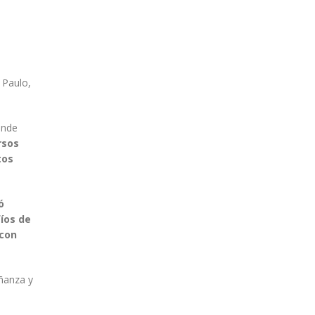
 Paulo,
donde
rsos
tos
ó
fíos de
 con
eñanza y