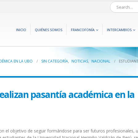
INICIO
QUIÉNES SOMOS
FRANCOFONÍA
INTERCAMBIOS
DÉMICA EN LA UBO
SIN CATEGORÍA
,
NOTICIAS
,
NACIONAL
ESTUDIANT
realizan pasantía académica en la
on el objetivo de seguir formándose para ser futuros profesionales, 
e estudiantes de la Universidad Nacional Hermilio Valdizán de Perú, re