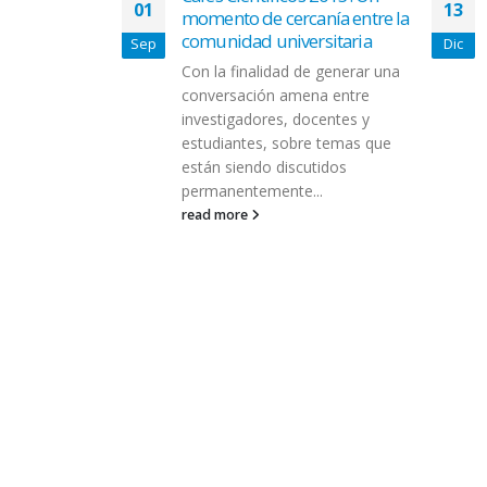
01
13
momento de cercanía entre la
comunidad universitaria
Sep
Dic
Con la finalidad de generar una
conversación amena entre
investigadores, docentes y
estudiantes, sobre temas que
están siendo discutidos
 proyecto
e beneficiará
permanentemente...
Teletón
read more
niería Civil en
 la
rdo O’Higgins,
oyecto