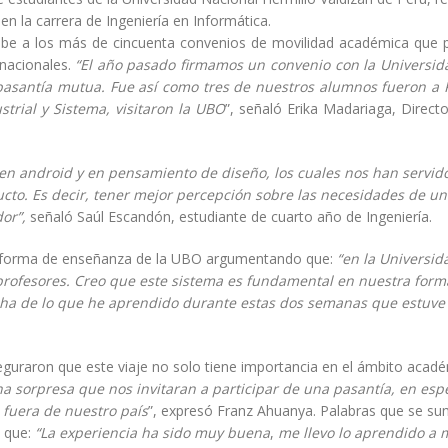
n la carrera de Ingeniería en Informática.
debe a los más de cincuenta convenios de movilidad académica que 
rnacionales.
“El año pasado firmamos un convenio con la Universid
pasantía mutua. Fue así como tres de nuestros alumnos fueron a 
strial y Sistema, visitaron la UBO
”, señaló Erika Madariaga, Directo
en android y en pensamiento de diseño, los cuales nos han servid
cto. Es decir, tener mejor percepción sobre las necesidades de un 
or”,
señaló Saúl Escandón, estudiante de cuarto año de Ingeniería.
 la forma de enseñanza de la UBO argumentando que:
“en la Universi
y profesores. Creo que este sistema es fundamental en nuestra form
echa de lo que he aprendido durante estas dos semanas que estuve
guraron que este viaje no solo tiene importancia en el ámbito acad
na sorpresa que nos invitaran a participar de una pasantía, en espe
 fuera de nuestro país
”, expresó Franz Ahuanya. Palabras que se s
ó que:
“La experiencia ha sido muy buena
,
me llevo lo aprendido a 