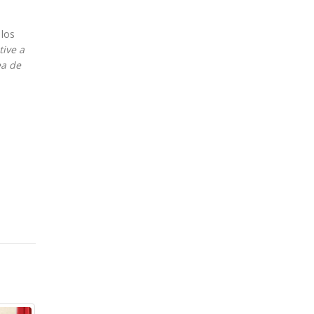
 los
ive a
ea de