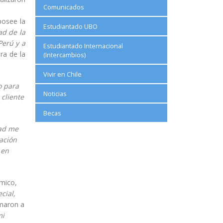
Comunicados
posee la
Estudiantado UBO
ad de la
Perú y a
Estudiantado Internacional
ra de la
(Intercambios)
Vivir en Chile
o para
Noticias
cliente
Becas
dad me
ación
 en
émico,
cial,
umaron a
mi