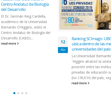
Centro Andaluz de Biología
del Desarrollo
El Dr. Germán Reig Cardella,
académico de la Universidad
Bernardo O’Higgins, visitó el
Centro Andaluz de Biología del
Desarrollo (CABD)...
Ranking SCImago: UBO
12
ubica dentro de las m
read more
universidades del país
Abr
La Universidad Bernard
´Higgins alcanzó la sexta
posición entre las instit
privadas de educación s
(no CRUCH) del país, seg
read more