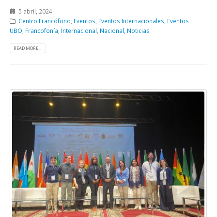
5 abril, 2024
Centro Francófono
,
Eventos
,
Eventos Internacionales
,
Eventos
UBO
,
Francofonía
,
Internacional
,
Nacional
,
Noticias
READ MORE...