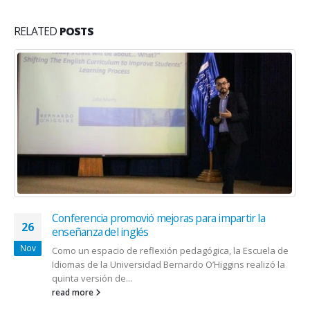
RELATED
POSTS
Conferencia promovió mejoras para impartir la
26
enseñanza del inglés
Nov
Como un espacio de reflexión pedagógica, la Escuela de
Idiomas de la Universidad Bernardo O’Higgins realizó la
quinta versión de...
read more