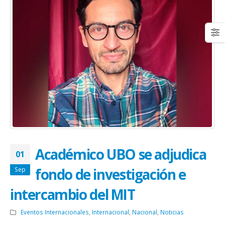
Académico UBO se adjudica
01
fondo de investigación e
Sep
intercambio del MIT
Eventos Internacionales
,
Internacional
,
Nacional
,
Noticias