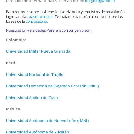
Dirección de Internacionalización al correo:
outgoing@ubo.cl
Para conocer sobre los beneficios de la beca y requisitos de postulación,
ingresar a las
bases oficiales
. Te invitamos también a conocer sobre las
bases de la
convocatoria.
Nuestras Universidades Partners con convenio son:
Colombia:
Universidad Militar Nueva Granada.
Perú
Universidad
Nacional de Trujillo
Universidad Femenina del Sagrado Corazón(UNIFE)
Universidad
Andina de Cusco
México:
Universidad Autónoma de Nuevo León (UANL)
Universidad Autónoma de Yucatán