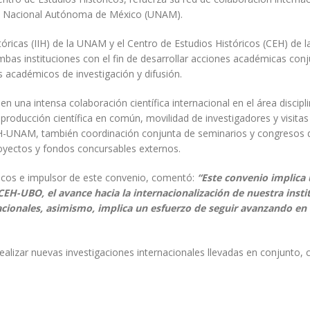
ad Nacional Autónoma de México (UNAM).
stóricas (IIH) de la UNAM y el Centro de Estudios Históricos (CEH) de 
mbas instituciones con el fin de desarrollar acciones académicas conj
 académicos de investigación y difusión.
n una intensa colaboración científica internacional en el área discipl
s, producción científica en común, movilidad de investigadores y visitas
IH-UNAM, también coordinación conjunta de seminarios y congresos d
royectos y fondos concursables externos.
icos e impulsor de este convenio, comentó:
“Este convenio implica
CEH-UBO, el avance hacia la internacionalización de nuestra insti
acionales, asimismo, implica un esfuerzo de seguir avanzando en 
ealizar nuevas investigaciones internacionales llevadas en conjunto, 