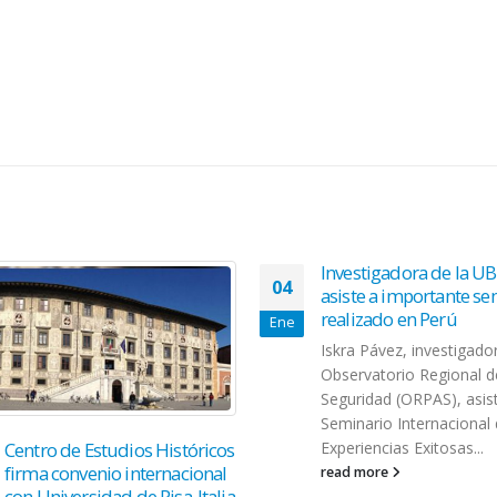
Investigadora de la U
04
asiste a importante se
realizado en Perú
Ene
Iskra Pávez, investigado
Observatorio Regional d
Seguridad (ORPAS), asist
Seminario Internacional
Experiencias Exitosas...
Centro de Estudios Históricos
firma convenio internacional
read more
con Universidad de Pisa-Italia