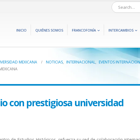
INICIO
QUIÉNES SOMOS
FRANCOFONÍA
INTERCAMBIOS
IVERSIDAD MEXICANA
NOTICIAS
,
INTERNACIONAL
,
EVENTOS INTERNACION
 MEXICANA
o con prestigiosa universidad
ntro de Estudios Históricos, refuerza su red de colaboración internac