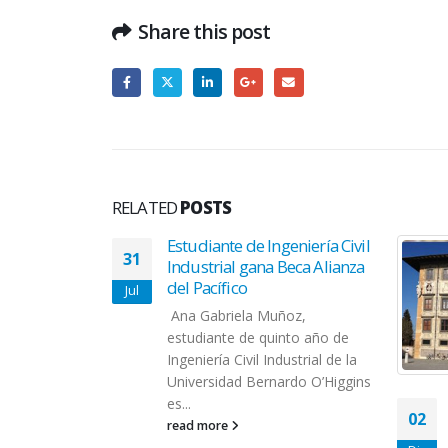
Share this post
RELATED
POSTS
ta Centro de
Estudiante de Ingeniería Civil
31
 Colombia
Industrial gana Beca Alianza
del Pacífico
Jul
cía Quiroga,
Ana Gabriela Muñoz,
scuela de
estudiante de quinto año de
e la
Ingeniería Civil Industrial de la
rdo O´Higgins,
Universidad Bernardo O’Higgins
...
es...
02
read more