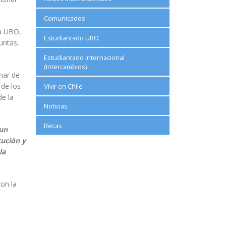
Comunicados
la UBO,
Estudiantado UBO
untas,
Estudiantado Internacional
(Intercambios)
inar de
 de los
Vivir en Chile
e la
Noticias
Becas
 un
tución y
la
con la