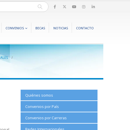
CONVENIOS
BECAS
NOTICIAS
CONTACTO
ALES
Quiénes somos
Convenios por País
Convenios por Carreras
Redes Internacionales
ional