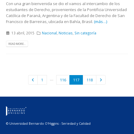
Con una gran bienvenida se dio el vamos al intercambio de los
estudiantes de Derecho, provenientes de la Pontificia Universidad
Católica de Paraná, Argentina y de la Facultad de Derecho de San
Francisco de Barreiras, ubicada en Bahía, Brasil.
(más…)
13 abril, 2015
Nacional
,
Noticias
,
Sin categoría
READ MORE...
…
1
116
117
118
© Universidad Bernardo O'Higgins - Seriedad y Calidad