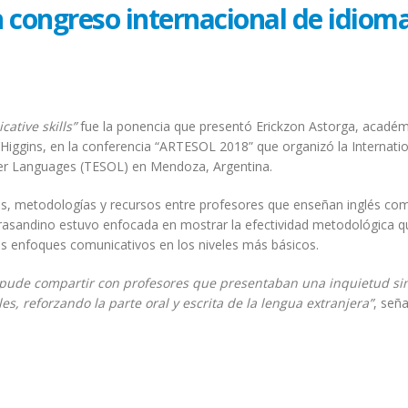
congreso internacional de idiom
ative skills”
fue la ponencia que presentó Erickzon Astorga, académ
’Higgins, en la conferencia “ARTESOL 2018” que organizó la Internati
her Languages (TESOL) en Mendoza, Argentina.
as, metodologías y recursos entre profesores que enseñan inglés co
 trasandino estuvo enfocada en mostrar la efectividad metodológica q
 los enfoques comunicativos en los niveles más básicos.
pude compartir con profesores que presentaban una inquietud sim
les, reforzando la parte oral y escrita de la lengua extranjera”
, señ