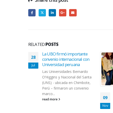
RELATED
POSTS
rsidad
La UBO firmó importante
28
nferencia en
convenio internacional con
Universidad peruana
Jul
royecto
Las Universidades Bernardo
 adjudicado
O’Higgins y Nacional del Santa
io Regional de
(UNS) - ubicada en Chimbote,
ORPAS) de...
Perú – firmaron un convenio
marco...
09
read more
Nov