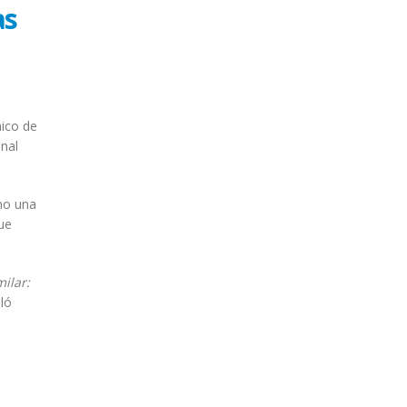
as
ico de
onal
mo una
ue
ilar:
aló