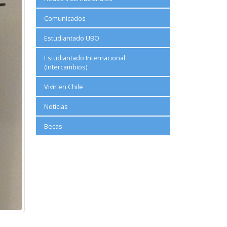
Comunicados
Estudiantado UBO
Estudiantado Internacional
(Intercambios)
Vivir en Chile
Noticias
Becas