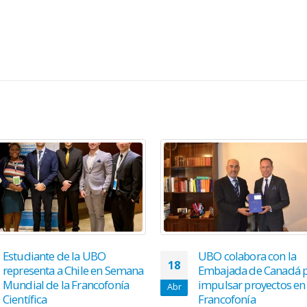
Estudiante de la UBO
UBO colabora con la
18
representa a Chile en Semana
Embajada de Canadá 
Mundial de la Francofonía
impulsar proyectos en 
Abr
Científica
Francofonía