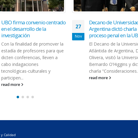
UBO firma convenio centrado
Decano de Universida
27
en el desarrollo de la
Argentina dictó charla
investigación
proceso penal en la U
Nov
Con la finalidad de promover la
El Decano de la Univers
estadía de profesores para que
Atlántida de Argentina, 
dicten conferencias, lleven a
Olivera, visitó la Univers
cabo indagaciones
Bernardo O’Higgins y dic
tecnológicas-culturales y
charla “Consideraciones..
participen...
read more
read more
 y Calidad