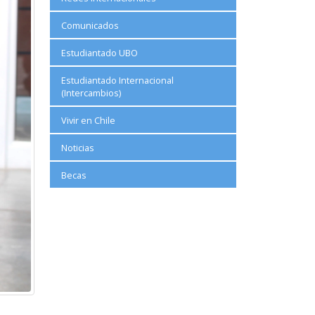
Comunicados
Estudiantado UBO
Estudiantado Internacional
(Intercambios)
Vivir en Chile
Noticias
Becas