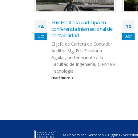
nida a los
Erik Escalona participa en
24
10
tes de
conferencia internacional de
TICIAS
contabilidad
Oct
Abr
aciones
El jefe de Carrera de Contador
 la
Auditor Mg. Erik Escalona
rdo O´Higgins,
Aguilar, perteneciente a la
da a los
Facultad de Ingeniería, Ciencia y
ambio del
Tecnología...
read more
© Universidad Bernardo O'Higgins - Seriedad