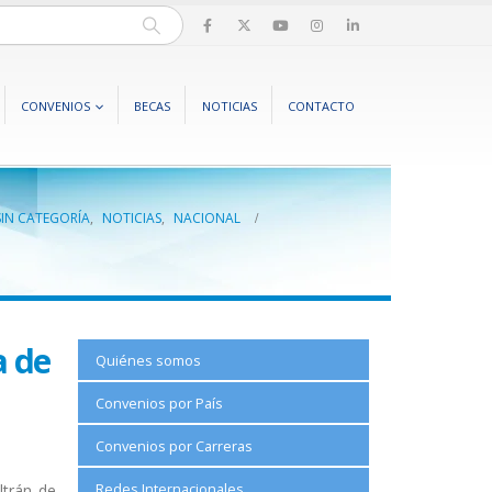
CONVENIOS
BECAS
NOTICIAS
CONTACTO
SIN CATEGORÍA
,
NOTICIAS
,
NACIONAL
a de
Quiénes somos
Convenios por País
Convenios por Carreras
Redes Internacionales
ltrán de