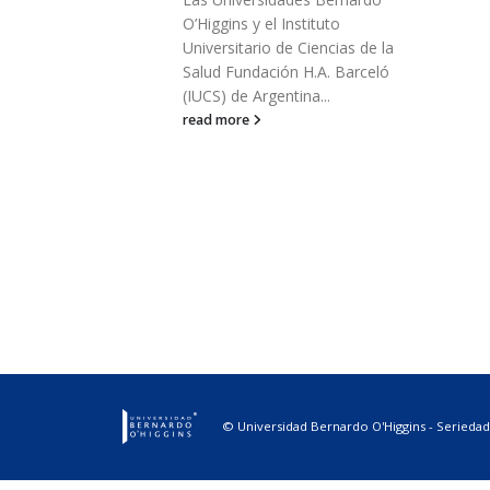
O’Higgins y el Instituto
Universitario de Ciencias de la
Salud Fundación H.A. Barceló
(IUCS) de Argentina...
jo Social
e/Colombia
read more
ernardo
constante
e a una
a acorde a la
© Universidad Bernardo O'Higgins - Seriedad