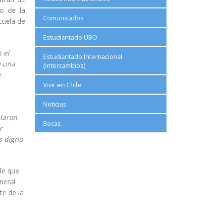
o de la
Comunicados
scuela de
Estudiantado UBO
 el
Estudiantado Internacional
e una
(Intercambios)
e
Vivir en Chile
Noticias
laron
Becas
r
s digno
de que
neral.
te de la