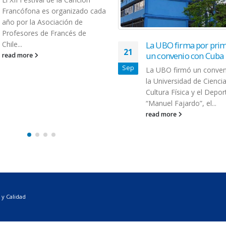
Francófona es organizado cada
año por la Asociación de
Profesores de Francés de
Chile...
La UBO firma por prim
21
un convenio con Cuba
read more
Sep
La UBO firmó un conven
la Universidad de Ciencia
Cultura Física y el Depor
“Manuel Fajardo”, el...
read more
 y Calidad