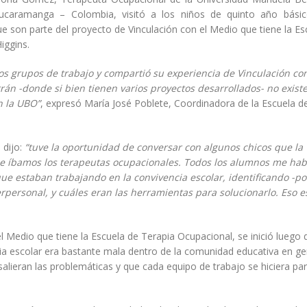
ucaramanga – Colombia, visitó a los niños de quinto año básic
 que son parte del proyecto de Vinculación con el Medio que tiene la E
iggins.
ntos grupos de trabajo y compartió su experiencia de Vinculación con
án -donde si bien tienen varios proyectos desarrollados- no exist
n la UBO”
, expresó María José Poblete, Coordinadora de la Escuela d
 dijo:
“tuve la oportunidad de conversar con algunos chicos que la
ue íbamos los terapeutas ocupacionales. Todos los alumnos me hab
que estaban trabajando en la convivencia escolar, identificando -po
rpersonal, y cuáles eran las herramientas para solucionarlo. Eso e
l Medio que tiene la Escuela de Terapia Ocupacional, se inició luego 
ncia escolar era bastante mala dentro de la comunidad educativa en ge
lieran las problemáticas y que cada equipo de trabajo se hiciera par